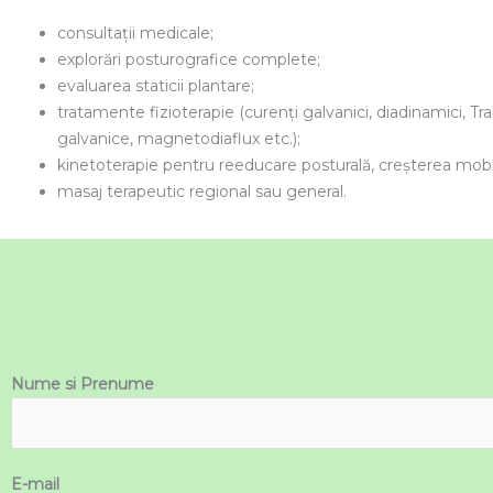
consultaţii medicale;
explorări posturografice complete;
evaluarea staticii plantare;
tratamente fizioterapie (curenţi galvanici, diadinamici, Trab
galvanice, magnetodiaflux etc.);
kinetoterapie pentru reeducare posturală, creșterea mobilit
masaj terapeutic regional sau general.
Nume si Prenume
E-mail