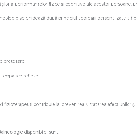
ilor şi performanţelor fizice şi cognitive ale acestor persoane, pre
neologie se ghidează după principiul abordării personalizate a fiec
de protezare;
ii simpatice reflexe;
fizioterapeuți contribuie la: prevenirea şi tratarea afecțiunilor și c
Balneologie
disponibile sunt: