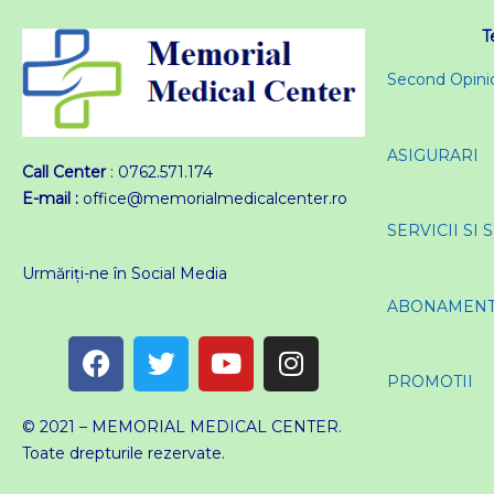
T
Second Opini
ASIGURARI
Call Center
: 0762.571.174
E-mail :
office@memorialmedicalcenter.ro
SERVICII SI 
Urmăriți-ne în Social Media
ABONAMEN
F
T
Y
I
a
w
o
n
PROMOTII
c
i
u
s
e
t
t
t
© 2021 – MEMORIAL MEDICAL CENTER.
b
t
u
a
Toate drepturile rezervate.
o
e
b
g