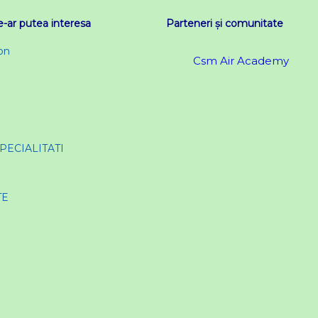
e-ar putea interesa
Parteneri și comunitate
on
Csm Air Academy
SPECIALITATI
TE