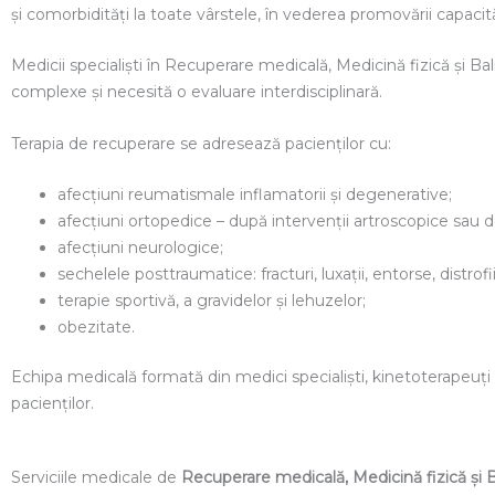
şi comorbidităţi la toate vârstele, în vederea promovării capacităţ
Medicii specialişti în Recuperare medicală, Medicină fizică şi Bal
complexe şi necesită o evaluare interdisciplinară.
Terapia de recuperare se adresează pacienților cu:
afecțiuni reumatismale inflamatorii și degenerative;
afecțiuni ortopedice – după intervenții artroscopice sau 
afecțiuni neurologice;
sechelele posttraumatice: fracturi, luxații, entorse, distrof
terapie sportivă, a gravidelor și lehuzelor;
obezitate.
Echipa medicală formată din medici specialiști, kinetoterapeuți și 
pacienţilor.
Serviciile medicale de
Recuperare medicală, Medicină fizică şi 