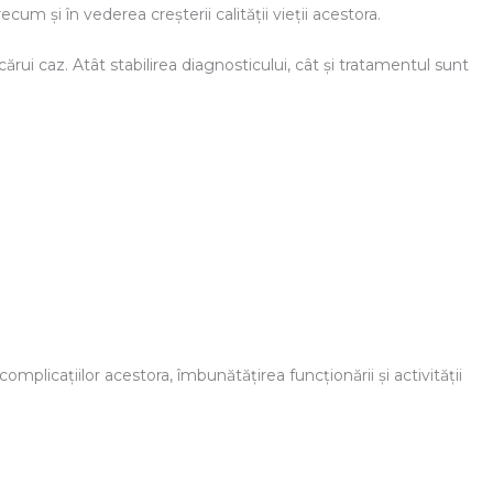
cum şi în vederea creşterii calităţii vieţii acestora.
ărui caz. Atât stabilirea diagnosticului, cât şi tratamentul sunt
omplicaţiilor acestora, îmbunătăţirea funcţionării şi activităţii