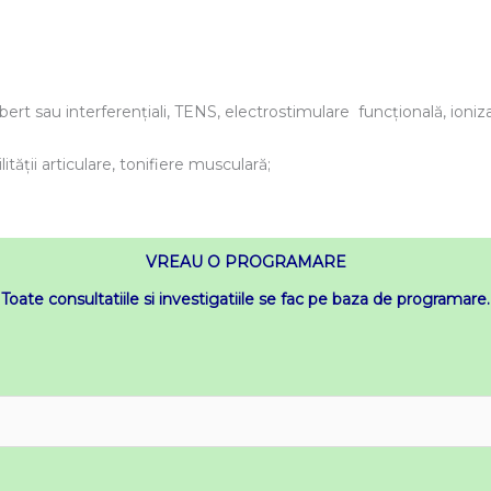
ert sau interferenţiali, TENS, electrostimulare funcțională, ionizare
ății articulare, tonifiere musculară;
VREAU O PROGRAMARE
Toate consultatiile si investigatiile se fac pe baza de programare.