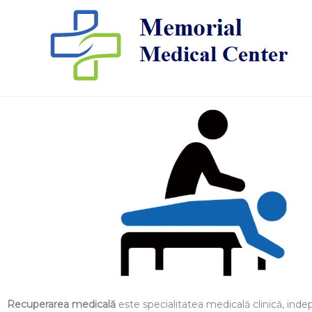
Skip
to
content
Recuperarea medicală
este specialitatea medicală clinică, inde