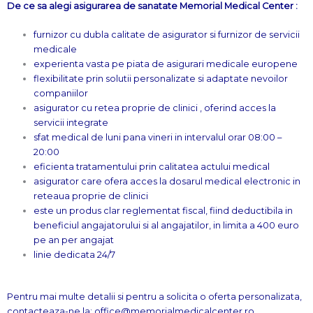
De ce sa alegi asigurarea de sanatate Memorial Medical Center :
furnizor cu dubla calitate de asigurator si furnizor de servicii
medicale
experienta vasta pe piata de asigurari medicale europene
flexibilitate prin solutii personalizate si adaptate nevoilor
companiilor
asigurator cu retea proprie de clinici , oferind acces la
servicii integrate
sfat medical de luni pana vineri in intervalul orar 08:00 –
20:00
eficienta tratamentului prin calitatea actului medical
asigurator care ofera acces la dosarul medical electronic in
reteaua proprie de clinici
este un produs clar reglementat fiscal, fiind deductibila in
beneficiul angajatorului si al angajatilor, in limita a 400 euro
pe an per angajat
linie dedicata 24/7
Pentru mai multe detalii si pentru a solicita o oferta personalizata,
contacteaza-ne la: office@memorialmedicalcenter.ro