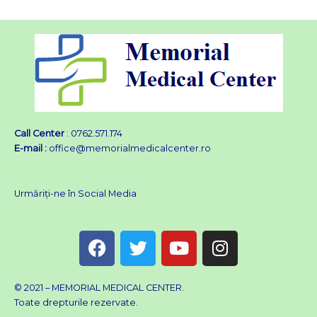
Call Center
: 0762.571.174
E-mail :
office@memorialmedicalcenter.ro
Urmăriți-ne în Social Media
F
T
Y
I
a
w
o
n
c
i
u
s
e
t
t
t
© 2021 – MEMORIAL MEDICAL CENTER.
Toate drepturile rezervate.
b
t
u
a