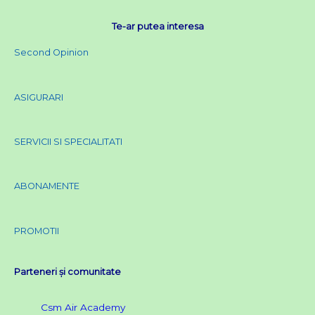
o
e
b
g
o
r
e
r
Te-ar putea interesa
k
a
Second Opinion
m
ASIGURARI
SERVICII SI SPECIALITATI
ABONAMENTE
PROMOTII
Parteneri și comunitate
Csm Air Academy