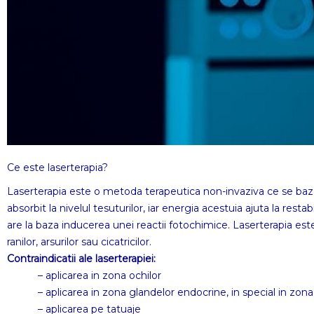
Ce este laserterapia?
Laserterapia este o metoda terapeutica non-invaziva ce se baze
absorbit la nivelul tesuturilor, iar energia acestuia ajuta la res
are la baza inducerea unei reactii fotochimice. Laserterapia este u
ranilor, arsurilor sau cicatricilor.
Contraindicatii ale laserterapiei:
– aplicarea in zona ochilor
– aplicarea in zona glandelor endocrine, in special in zona t
– aplicarea pe tatuaje