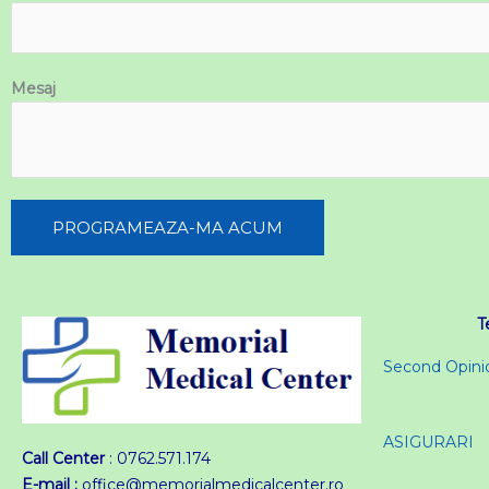
Mesaj
PROGRAMEAZA-MA ACUM
T
Second Opini
ASIGURARI
Call Center
: 0762.571.174
E-mail :
office@memorialmedicalcenter.ro