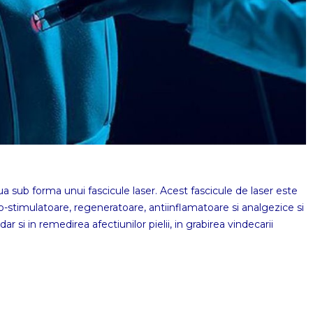
 sub forma unui fascicule laser. Acest fascicule de laser este
 bio-stimulatoare, regeneratoare, antiinflamatoare si analgezice si
r si in remedirea afectiunilor pielii, in grabirea vindecarii