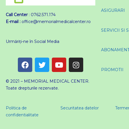
ASIGURARI
Call Center
: 0762.571.174
E-mail :
office@memorialmedicalcenter.ro
SERVICII SI 
Urmăriți-ne în Social Media
ABONAMEN
F
T
Y
I
a
w
o
n
PROMOTII
c
i
u
s
e
t
t
t
© 2021 – MEMORIAL MEDICAL CENTER.
b
t
u
a
Toate drepturile rezervate.
o
e
b
g
o
r
e
r
Politica de
Securitatea datelor
Termeni
k
a
confidentialitate
m