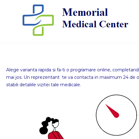
Skip
to
content
Alege varianta rapida si fa-ti o programare online, completan
mai jos. Un reprezentant te va contacta in maximum 24 de o
stabili detaliile vizitei tale medicale.