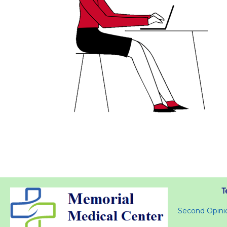
T
Second Opini