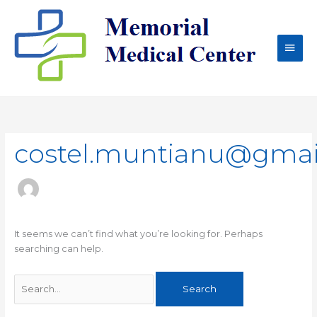
Skip
Main
to
content
Men
Search
for:
costel.muntianu@gmai
It seems we can’t find what you’re looking for. Perhaps
searching can help.