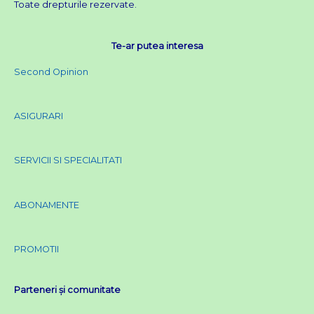
Toate drepturile rezervate.
b
t
u
a
o
e
b
g
o
r
e
r
Te-ar putea interesa
k
a
Second Opinion
m
ASIGURARI
SERVICII SI SPECIALITATI
ABONAMENTE
PROMOTII
Parteneri și comunitate