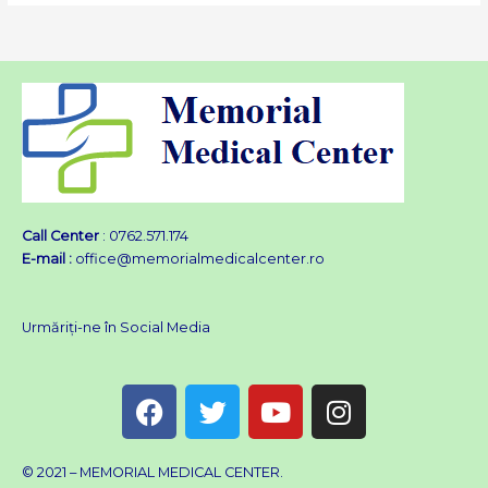
Call Center
: 0762.571.174
E-mail :
office@memorialmedicalcenter.ro
Urmăriți-ne în Social Media
F
T
Y
I
a
w
o
n
c
i
u
s
e
t
t
t
© 2021 – MEMORIAL MEDICAL CENTER.